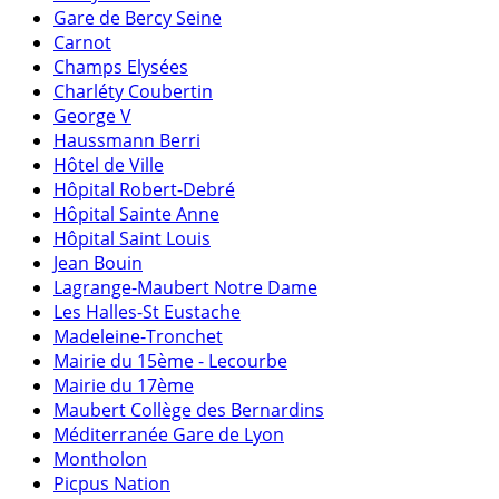
Gare de Bercy Seine
Carnot
Champs Elysées
Charléty Coubertin
George V
Haussmann Berri
Hôtel de Ville
Hôpital Robert-Debré
Hôpital Sainte Anne
Hôpital Saint Louis
Jean Bouin
Lagrange-Maubert Notre Dame
Les Halles-St Eustache
Madeleine-Tronchet
Mairie du 15ème - Lecourbe
Mairie du 17ème
Maubert Collège des Bernardins
Méditerranée Gare de Lyon
Montholon
Picpus Nation