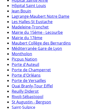
Hôpital Sainte Anne
Hôpital Saint Louis
Jean Bouin
Lagrange-Maubert Notre Dame
Les Halles-St Eustache
Madeleine-Tronchet
Mairie du 15ème - Lecourbe
Mairie du 17ème
Maubert Collège des Bernardins
Méditerranée Gare de Lyon
Montholon
Picpus Nation
Porte d'Auteuil
Porte de Champerret
Porte d'Orléans
Porte de Versailles
Quai Branly-Tour Eiffel
Reuilly Diderot
Rivoli-Sébastopol
St Augustin - Bergson
Saint-Sulpice