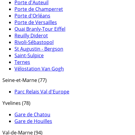
Porte d'Auteuil
Porte de Champerret
Porte d'Orléans
Porte de Versailles
Quai Branly-Tour Eiffel
Reuilly Diderot
Rivoli-Sébastopol
St Augustin - Bergson
Saint-Sulpice
Ternes
Vélostation Van Gogh
Seine-et-Marne (77)
Parc Relais Val d'Europe
Yvelines (78)
Gare de Chatou
Gare de Houilles
Val-de-Marne (94)