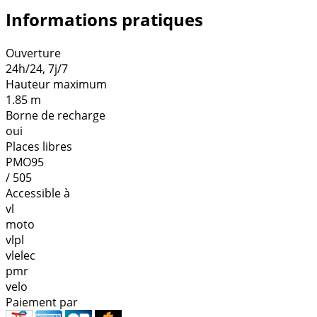
Informations pratiques
Ouverture
24h/24, 7j/7
Hauteur maximum
1.85 m
Borne de recharge
oui
Places libres
PMO95
/ 505
Accessible à
vl
moto
vlpl
vlelec
pmr
velo
Paiement par