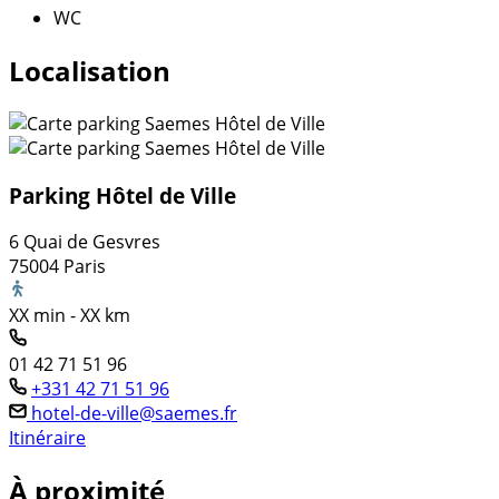
WC
Localisation
Parking Hôtel de Ville
6 Quai de Gesvres
75004 Paris
XX min - XX km
01 42 71 51 96
+331 42 71 51 96
hotel-de-ville@saemes.fr
Itinéraire
À proximité