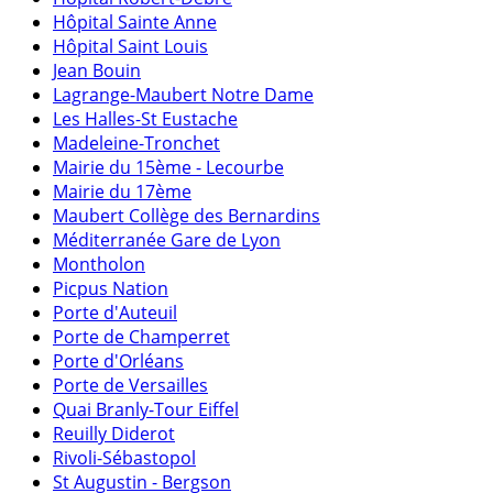
Hôpital Sainte Anne
Hôpital Saint Louis
Jean Bouin
Lagrange-Maubert Notre Dame
Les Halles-St Eustache
Madeleine-Tronchet
Mairie du 15ème - Lecourbe
Mairie du 17ème
Maubert Collège des Bernardins
Méditerranée Gare de Lyon
Montholon
Picpus Nation
Porte d'Auteuil
Porte de Champerret
Porte d'Orléans
Porte de Versailles
Quai Branly-Tour Eiffel
Reuilly Diderot
Rivoli-Sébastopol
St Augustin - Bergson