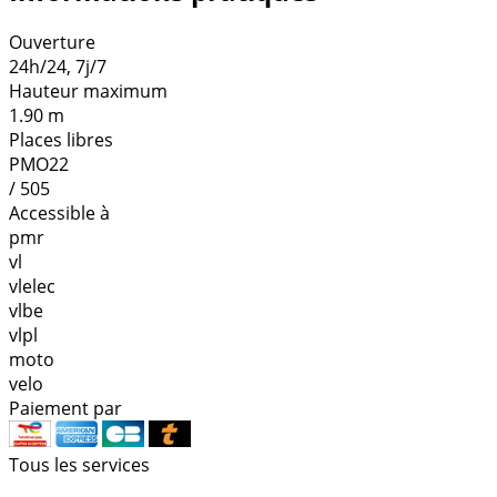
Ouverture
24h/24, 7j/7
Hauteur maximum
1.90 m
Places libres
PMO22
/ 505
Accessible à
pmr
vl
vlelec
vlbe
vlpl
moto
velo
Paiement par
Tous les services