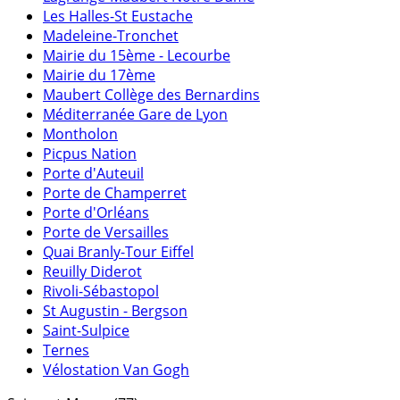
Les Halles-St Eustache
Madeleine-Tronchet
Mairie du 15ème - Lecourbe
Mairie du 17ème
Maubert Collège des Bernardins
Méditerranée Gare de Lyon
Montholon
Picpus Nation
Porte d'Auteuil
Porte de Champerret
Porte d'Orléans
Porte de Versailles
Quai Branly-Tour Eiffel
Reuilly Diderot
Rivoli-Sébastopol
St Augustin - Bergson
Saint-Sulpice
Ternes
Vélostation Van Gogh