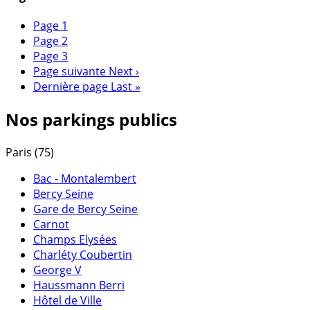
Page
1
Page
2
Page
3
Page suivante
Next ›
Dernière page
Last »
Nos parkings publics
Paris (75)
Bac - Montalembert
Bercy Seine
Gare de Bercy Seine
Carnot
Champs Elysées
Charléty Coubertin
George V
Haussmann Berri
Hôtel de Ville