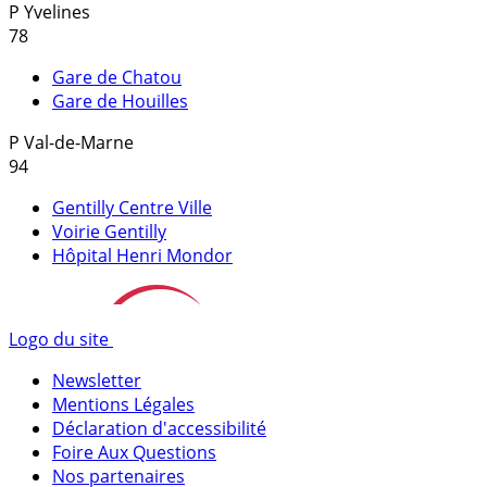
P
Yvelines
78
Gare de Chatou
Gare de Houilles
P
Val-de-Marne
94
Gentilly Centre Ville
Voirie Gentilly
Hôpital Henri Mondor
Logo du site
Newsletter
Mentions Légales
Déclaration d'accessibilité
Foire Aux Questions
Nos partenaires