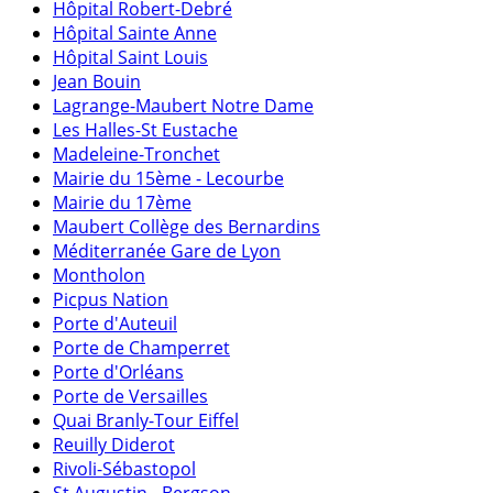
Hôpital Robert-Debré
Hôpital Sainte Anne
Hôpital Saint Louis
Jean Bouin
Lagrange-Maubert Notre Dame
Les Halles-St Eustache
Madeleine-Tronchet
Mairie du 15ème - Lecourbe
Mairie du 17ème
Maubert Collège des Bernardins
Méditerranée Gare de Lyon
Montholon
Picpus Nation
Porte d'Auteuil
Porte de Champerret
Porte d'Orléans
Porte de Versailles
Quai Branly-Tour Eiffel
Reuilly Diderot
Rivoli-Sébastopol
St Augustin - Bergson