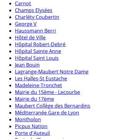
Carnot
Champs Elysées
Charléty Coubertin
George V
Haussmann Berri
Hôtel de Ville
Hôpital Robert-Debré
Hôpital Sainte Anne
Hôpital Saint Louis
Jean Bouin
Lagrange-Maubert Notre Dame
Les Halles-St Eustache
Madeleine-Tronchet
Mairie du 15ème - Lecourbe
Mairie du 17ème
Maubert Collège des Bernardins
Méditerranée Gare de Lyon
Montholon
Picpus Nation
Porte d'Auteuil