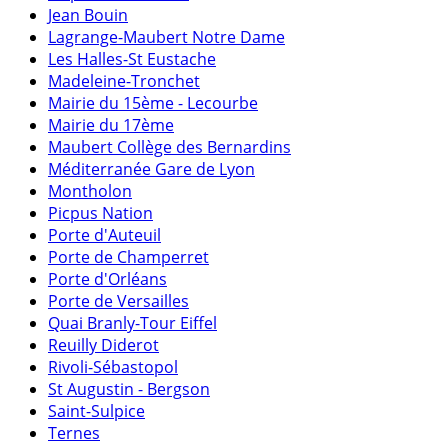
Jean Bouin
Lagrange-Maubert Notre Dame
Les Halles-St Eustache
Madeleine-Tronchet
Mairie du 15ème - Lecourbe
Mairie du 17ème
Maubert Collège des Bernardins
Méditerranée Gare de Lyon
Montholon
Picpus Nation
Porte d'Auteuil
Porte de Champerret
Porte d'Orléans
Porte de Versailles
Quai Branly-Tour Eiffel
Reuilly Diderot
Rivoli-Sébastopol
St Augustin - Bergson
Saint-Sulpice
Ternes