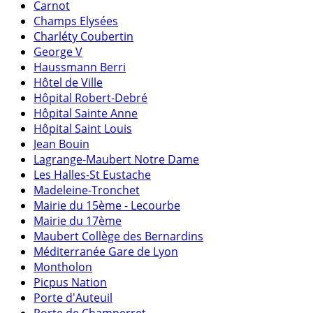
Carnot
Champs Elysées
Charléty Coubertin
George V
Haussmann Berri
Hôtel de Ville
Hôpital Robert-Debré
Hôpital Sainte Anne
Hôpital Saint Louis
Jean Bouin
Lagrange-Maubert Notre Dame
Les Halles-St Eustache
Madeleine-Tronchet
Mairie du 15ème - Lecourbe
Mairie du 17ème
Maubert Collège des Bernardins
Méditerranée Gare de Lyon
Montholon
Picpus Nation
Porte d'Auteuil