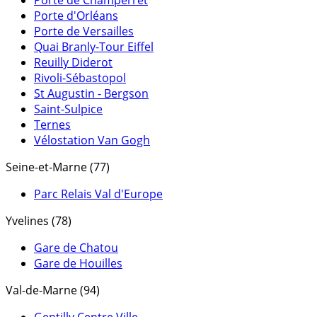
Porte de Champerret
Porte d'Orléans
Porte de Versailles
Quai Branly-Tour Eiffel
Reuilly Diderot
Rivoli-Sébastopol
St Augustin - Bergson
Saint-Sulpice
Ternes
Vélostation Van Gogh
Seine-et-Marne (77)
Parc Relais Val d'Europe
Yvelines (78)
Gare de Chatou
Gare de Houilles
Val-de-Marne (94)