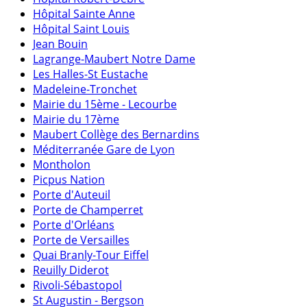
Hôpital Sainte Anne
Hôpital Saint Louis
Jean Bouin
Lagrange-Maubert Notre Dame
Les Halles-St Eustache
Madeleine-Tronchet
Mairie du 15ème - Lecourbe
Mairie du 17ème
Maubert Collège des Bernardins
Méditerranée Gare de Lyon
Montholon
Picpus Nation
Porte d'Auteuil
Porte de Champerret
Porte d'Orléans
Porte de Versailles
Quai Branly-Tour Eiffel
Reuilly Diderot
Rivoli-Sébastopol
St Augustin - Bergson