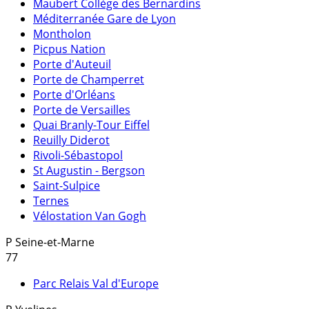
Maubert Collège des Bernardins
Méditerranée Gare de Lyon
Montholon
Picpus Nation
Porte d'Auteuil
Porte de Champerret
Porte d'Orléans
Porte de Versailles
Quai Branly-Tour Eiffel
Reuilly Diderot
Rivoli-Sébastopol
St Augustin - Bergson
Saint-Sulpice
Ternes
Vélostation Van Gogh
P
Seine-et-Marne
77
Parc Relais Val d'Europe